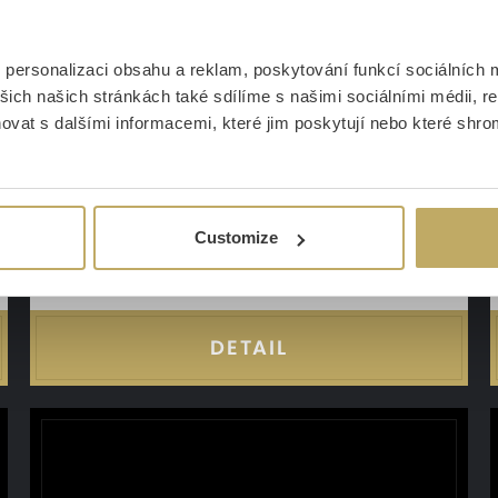
personalizaci obsahu a reklam, poskytování funkcí sociálních m
šich našich stránkách také sdílíme s našimi sociálními médii, r
Dessertlöffel EVA
vat s dalšími informacemi, které jim poskytují nebo které shromá
Industrielle Einfachheit
Customize
Auf Lager
2,37 €
DETAIL