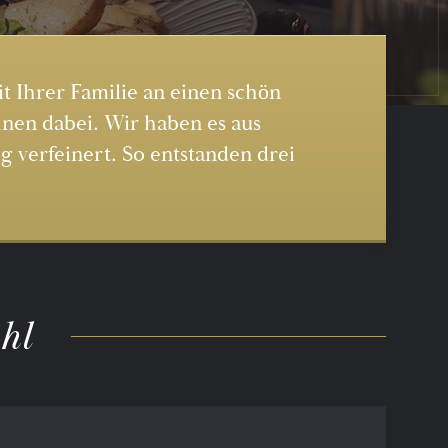
it Ihrer Familie an einen schön
hnen dabei. Wir haben es aus
g verfeinert. So entstanden drei
ühl