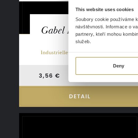
This website uses cookies
Soubory cookie používáme k 
návštěvnosti. Informace o va
Gabel EVA
partnery, kteří mohou kombino
služeb.
Industrielle Einfachheit
Deny
Auf Lager
3,56 €
DETAIL