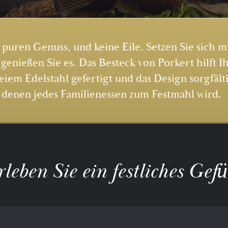
 puren Genuss, und keine Eile. Setzen Sie sich m
genießen Sie es. Das Besteck von Porkert hilft I
iem Edelstahl gefertigt und das Design sorgfälti
it denen jedes Familienessen zum Festmahl wird.
leben Sie ein festliches Gef