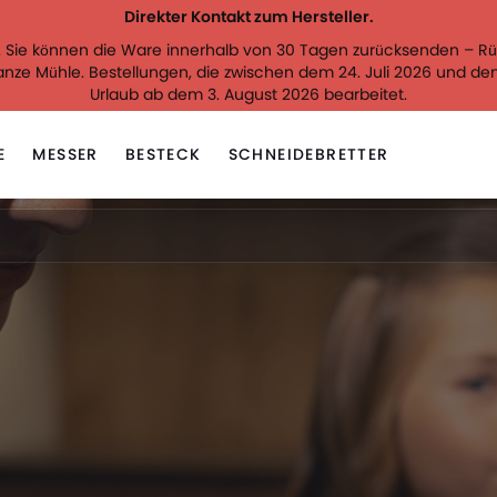
Direkter Kontakt zum Hersteller.
. Sie können die Ware innerhalb von 30 Tagen zurücksenden – Rü
ganze Mühle. Bestellungen, die zwischen dem 24. Juli 2026 und 
Urlaub ab dem 3. August 2026 bearbeitet.
E
MESSER
BESTECK
SCHNEIDEBRETTER