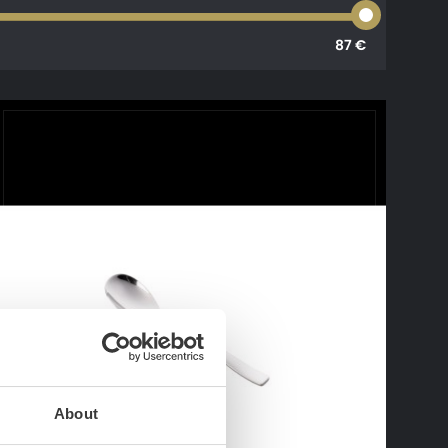
87 €
About