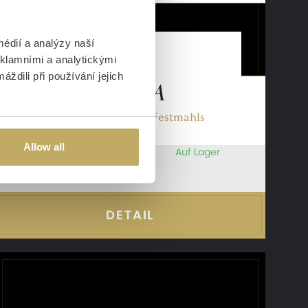
édií a analýzy naší
eklamními a analytickými
Löffel
ždili při používání jejich
MARIANNA
Einzigartigkeit eines Festmahls
Allow all
Auf Lager
3,87 €
DETAIL