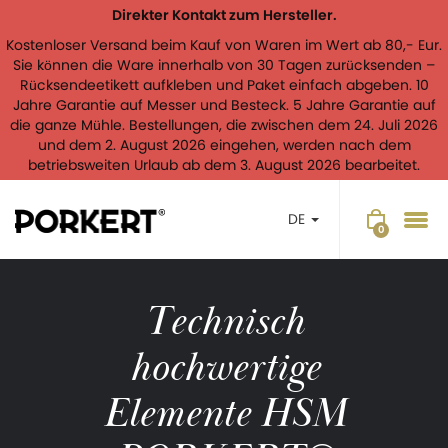
Direkter Kontakt zum Hersteller.
Kostenloser Versand beim Kauf von Waren im Wert ab 80,- Eur.
Sie können die Ware innerhalb von 30 Tagen zurücksenden –
Rücksendeetikett aufkleben und Paket einfach abgeben. 10
Jahre Garantie auf Messer und Besteck. 5 Jahre Garantie auf
die ganze Mühle. Bestellungen, die zwischen dem 24. Juli 2026
und dem 2. August 2026 eingehen, werden nach dem
betriebsweiten Urlaub ab dem 3. August 2026 bearbeitet.
DE
Technisch
hochwertige
Elemente HSM