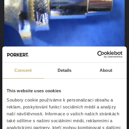
Consent
Details
About
Zapfen der Schnecke
This website uses cookies
Soubory cookie používáme k personalizaci obsahu a
reklam, poskytování funkcí sociálních médií a analýzy
naší návštěvnosti. Informace o vašich našich stránkách
Muttergewinde
také sdílíme s našimi sociálními médii, reklamními a
analytickými partnery, kteří mohou kombinovat s dalšími