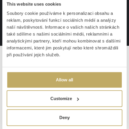
This website uses cookies
Soubory cookie používáme k personalizaci obsahu a
5 BIS 10 JAHRE GARANTIE
reklam, poskytování funkcí sociálních médií a analýzy
naší návštěvnosti. Informace o vašich našich stránkách
také sdílíme s našimi sociálními médii, reklamními a
TRADITION SEIT 1881
analytickými partnery, kteří mohou kombinovat s dalšími
informacemi, které jim poskytují nebo které shromáždili
při používání jejich služeb.
HOCHWERTIGE QUALITÄT
Allow all
PRODUKTE
Customize
Fleischwölfe
Messer
Besteck
Deny
Schneidebretter