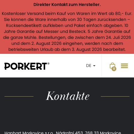
Direkter Kontakt zum Hersteller.
Kostenloser Versand beim Kauf von Waren im Wert ab 80,- Eur.
Sie können die Ware innerhalb von 30 Tagen zurücksenden –
Rücksendeetikett aufkleben und Paket einfach abgeben. 10
Jahre Garantie auf Messer und Besteck. 5 Jahre Garantie auf
die ganze Mühle. Bestellungen, die zwischen dem 24. Juli 2026
und dem 2. August 2026 eingehen, werden nach dem
betriebsweiten Urlaub ab dem 3. August 2026 bearbeitet.
DE
Kontakte
Hanhart Morkovice s.r.o., Nádražní 453, 768 33 Morkovice,