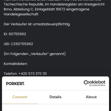
Tschechische Republik, im Handelsregister am Kreisgericht
Brno, Abteilung C, Einlageblatt 19672 eingetragene
Handelsgesellschaft
Der Verkäufer ist umsatzsteuerpflichtig.
ID: 60755962
UID: CZ60755962
(im Folgenden „Verkäufer“ genannt)
Kontaktdaten:
Telefon: +420 573 370 131
FAX: +420 573 380 438
E-Mail: info@porkert-original.de
Consent
Details
About