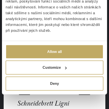
23,58 €
reklam, poskytování funkcí sociálních médií a analýzy
naší návštěvnosti. Informace o vašich našich stránkách
také sdílíme s našimi sociálními médii, reklamními a
DETAIL
analytickými partnery, kteří mohou kombinovat s dalšími
informacemi, které jim poskytují nebo které shromáždili
při používání jejich služeb.
-17 %
Allow all
Customize
Deny
Schneidebrett Ligni