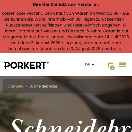
Direkter Kontakt zum Hersteller.
Kostenloser Versand beim Kauf von Waren im Wert ab 80,- Eur.
Sie können die Ware innerhalb von 30 Tagen zurücksenden –
Rücksendeetikett aufkleben und Paket einfach abgeben. 10
Jahre Garantie auf Messer und Besteck. 5 Jahre Garantie auf
die ganze Mühle. Bestellungen, die zwischen dem 24. Juli 2026
und dem 2. August 2026 eingehen, werden nach dem
betriebsweiten Urlaub ab dem 3. August 2026 bearbeitet.
DE
Startseite
Schneidebretter
Schneidebr