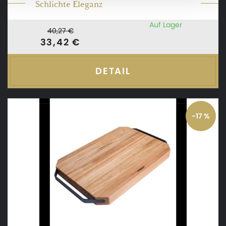
Schlichte Eleganz
Auf Lager
40,27 €
33,42 €
DETAIL
-17 %